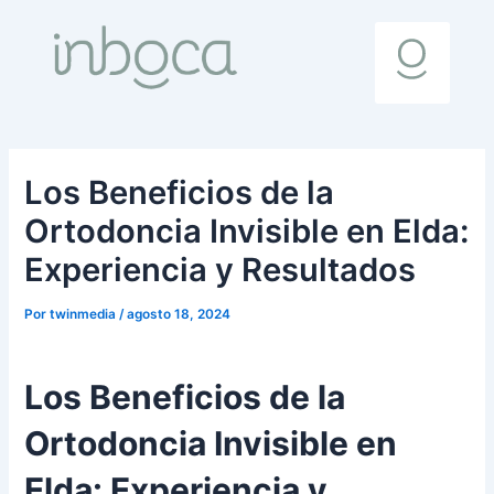
Ir
Navegación
al
de
Me
contenido
entradas
Los Beneficios de la
Ortodoncia Invisible en Elda:
Experiencia y Resultados
Por
twinmedia
/
agosto 18, 2024
Los Beneficios de la
Ortodoncia Invisible en
Elda: Experiencia y